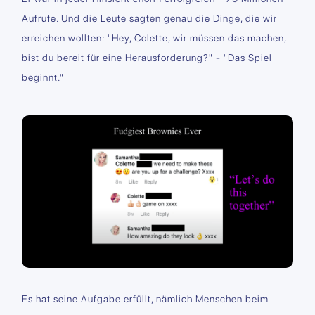
Aufrufe. Und die Leute sagten genau die Dinge, die wir
erreichen wollten: "Hey, Colette, wir müssen das machen,
bist du bereit für eine Herausforderung?" - "Das Spiel
beginnt."
Es hat seine Aufgabe erfüllt, nämlich Menschen beim