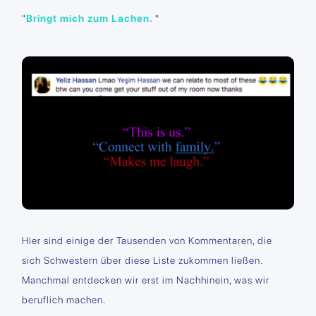
"
Bringt mich zum Lachen.
"
Hier sind einige der Tausenden von Kommentaren, die
sich Schwestern über diese Liste zukommen ließen.
Manchmal entdecken wir erst im Nachhinein, was wir
beruflich machen.