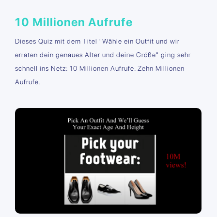
10 Millionen Aufrufe
Dieses Quiz mit dem Titel "Wähle ein Outfit und wir
erraten dein genaues Alter und deine Größe" ging sehr
schnell ins Netz: 10 Millionen Aufrufe. Zehn Millionen
Aufrufe.