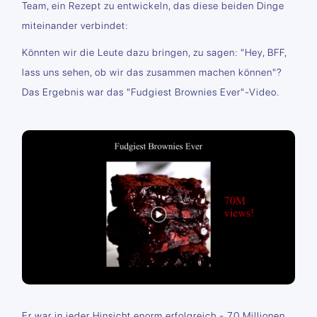
Team, ein Rezept zu entwickeln, das diese beiden Dinge
miteinander verbindet:
Könnten wir die Leute dazu bringen, zu sagen: "Hey, BFF,
lass uns sehen, ob wir das zusammen machen können"?
Das Ergebnis war das "Fudgiest Brownies Ever"-Video.
Er war in jeder Hinsicht enorm erfolgreich - 70 Millionen